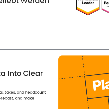
eliebt Werden
ta Into Clear
sts, taxes, and headcount
forecast, and make