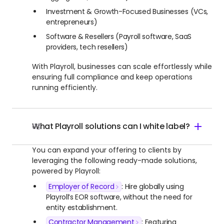
Investment & Growth-Focused Businesses (VCs,
entrepreneurs)
Software & Resellers (Payroll software, SaaS
providers, tech resellers)
With Playroll, businesses can scale effortlessly while
ensuring full compliance and keep operations
running efficiently.
What Playroll solutions can I white label?
03
You can expand your offering to clients by
leveraging the following ready-made solutions,
powered by Playroll:
Employer of Record
: Hire globally using
Playroll’s EOR software, without the need for
entity establishment.
Contractor Management
: Featuring