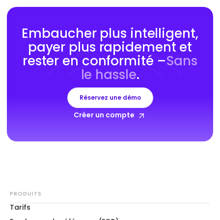
Embaucher plus intelligent,
payer plus rapidement et
rester en conformité –
Sans
le hassle
.
Réservez une démo
Créer un compte
PRODUITS
Tarifs